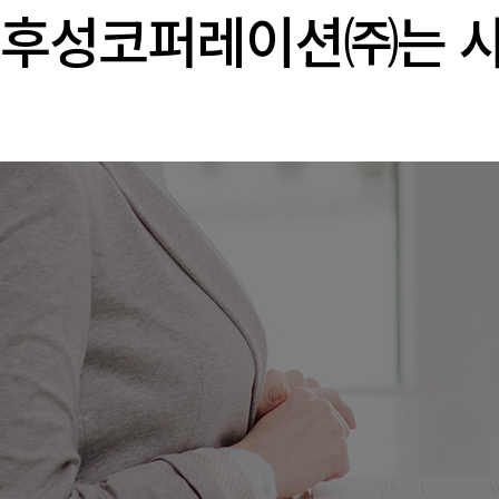
후성코퍼레이션㈜는 사