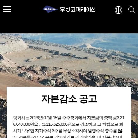
자본감소 공고
당회사는 2026년 07월 15일 주주총회에서 자본금의 총액
금3,21
6,640,000원
을
금3,216,625,000원
으로 감소하고 그 방법으로 회
사가 보유한 자기주식 3주를 무상소각하여 발행주식 총수를
64
3,328주
를 643,325주로 감소하기로 결의하였음. 이 자본감소에