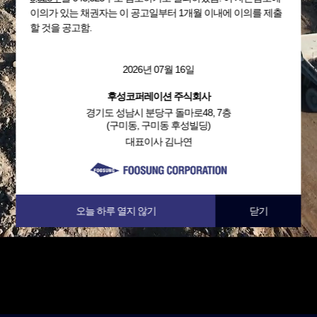
이의가 있는 채권자는 이 공고일부터 1개월 이내에 이의를 제출
할 것을 공고함.
2026년 07월 16일
후성코퍼레이션 주식회사
경기도 성남시 분당구 돌마로48, 7층
(구미동, 구미동 후성빌딩)
대표이사 김나연
오늘 하루 열지 않기
닫기