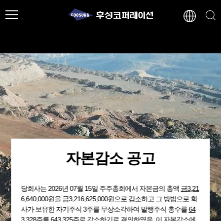
자본감소 공고
당회사는 2026년 07월 15일 주주총회에서 자본금의 총액
금3,21
6,640,000원
을
금3,216,625,000원
으로 감소하고 그 방법으로 회
사가 보유한 자기주식 3주를 무상소각하여 발행주식 총수를
64
3,328주
를 643,325주로 감소하기로 결의하였음. 이 자본감소에