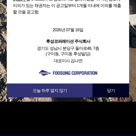
이의가 있는 채권자는 이 공고일부터 1개월 이내에 이의를 제출
할 것을 공고함.
2026년 07월 16일
후성코퍼레이션 주식회사
경기도 성남시 분당구 돌마로48, 7층
(구미동, 구미동 후성빌딩)
대표이사 김나연
오늘 하루 열지 않기
닫기