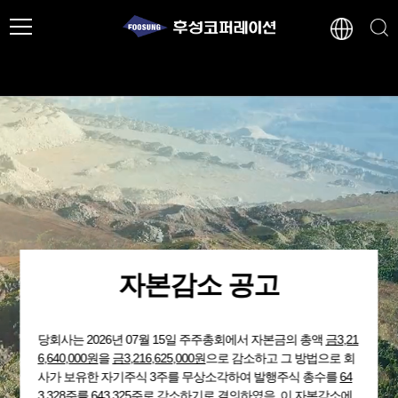
자본감소 공고
당회사는 2026년 07월 15일 주주총회에서 자본금의 총액
금3,21
6,640,000원
을
금3,216,625,000원
으로 감소하고 그 방법으로 회
사가 보유한 자기주식 3주를 무상소각하여 발행주식 총수를
64
3,328주
를 643,325주로 감소하기로 결의하였음. 이 자본감소에