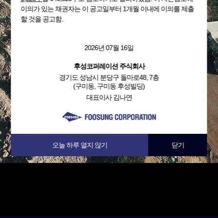
이의가 있는 채권자는 이 공고일부터 1개월 이내에 이의를 제출
할 것을 공고함.
2026년 07월 16일
후성코퍼레이션 주식회사
경기도 성남시 분당구 돌마로48, 7층
(구미동, 구미동 후성빌딩)
대표이사 김나연
오늘 하루 열지 않기
닫기