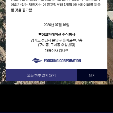
이의가 있는 채권자는 이 공고일부터 1개월 이내에 이의를 제출
할 것을 공고함.
2026년 07월 16일
후성코퍼레이션 주식회사
경기도 성남시 분당구 돌마로48, 7층
(구미동, 구미동 후성빌딩)
대표이사 김나연
오늘 하루 열지 않기
닫기