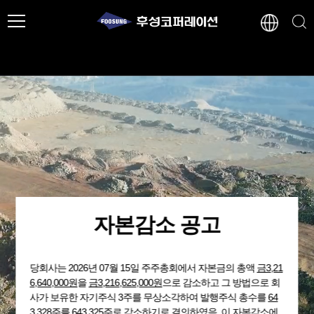
자본감소 공고
당회사는 2026년 07월 15일 주주총회에서 자본금의 총액
금3,21
6,640,000원
을
금3,216,625,000원
으로 감소하고 그 방법으로 회
사가 보유한 자기주식 3주를 무상소각하여 발행주식 총수를
64
3,328주
를 643,325주로 감소하기로 결의하였음. 이 자본감소에