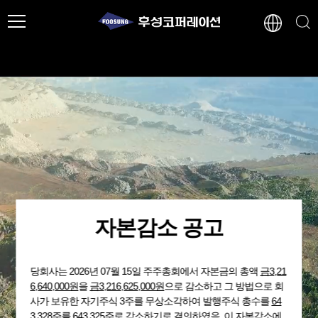
자본감소 공고
당회사는 2026년 07월 15일 주주총회에서 자본금의 총액
금3,21
6,640,000원
을
금3,216,625,000원
으로 감소하고 그 방법으로 회
사가 보유한 자기주식 3주를 무상소각하여 발행주식 총수를
64
3,328주
를 643,325주로 감소하기로 결의하였음. 이 자본감소에