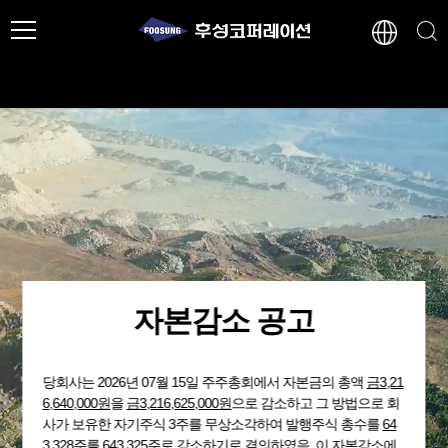
자본감소 공고
당회사는 2026년 07월 15일 주주총회에서 자본금의 총액
금3,21
6,640,000원
을
금3,216,625,000원
으로 감소하고 그 방법으로 회
사가 보유한 자기주식 3주를 무상소각하여 발행주식 총수를
64
3,328주
를 643,325주로 감소하기로 결의하였음. 이 자본감소에