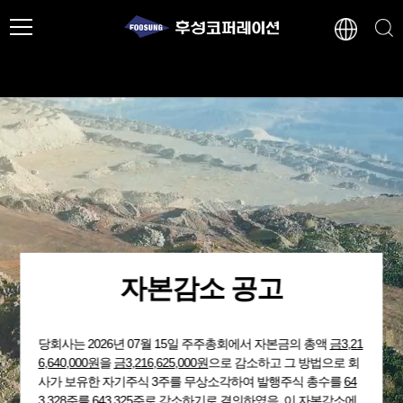
자본감소 공고
당회사는 2026년 07월 15일 주주총회에서 자본금의 총액
금3,21
6,640,000원
을
금3,216,625,000원
으로 감소하고 그 방법으로 회
사가 보유한 자기주식 3주를 무상소각하여 발행주식 총수를
64
3,328주
를 643,325주로 감소하기로 결의하였음. 이 자본감소에