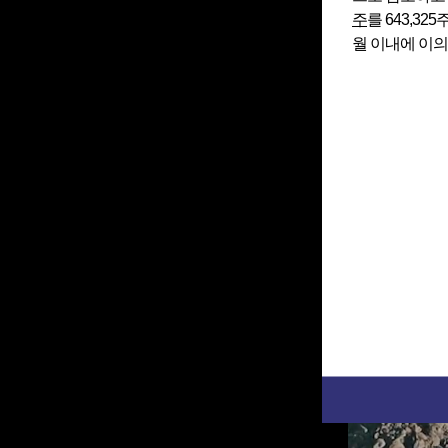
주
를 643,3
월 이내에 이의