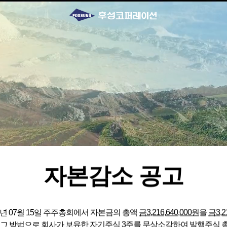
자본감소 공고
6년 07월 15일 주주총회에서 자본금의 총액
금3,216,640,000원
을
금3,2
 그 방법으로 회사가 보유한 자기주식 3주를 무상소각하여 발행주식 