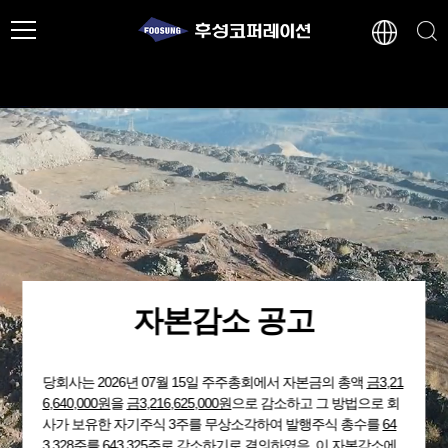
자본감소 공고
당회사는 2026년 07월 15일 주주총회에서 자본금의 총액
금3,21
6,640,000원
을
금3,216,625,000원
으로 감소하고 그 방법으로 회
사가 보유한 자기주식 3주를 무상소각하여 발행주식 총수를
64
3,328주
를 643,325주로 감소하기로 결의하였음. 이 자본감소에