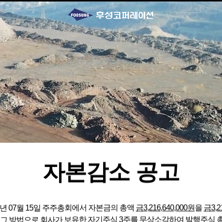
자본감소 공고
6년 07월 15일 주주총회에서 자본금의 총액
금3,216,640,000원
을
금3,2
 그 방법으로 회사가 보유한 자기주식 3주를 무상소각하여 발행주식 