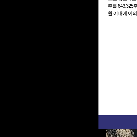
주
를 643,3
월 이내에 이의