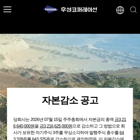
자본감소 공고
당회사는 2026년 07월 15일 주주총회에서 자본금의 총액
금3,21
6,640,000원
을
금3,216,625,000원
으로 감소하고 그 방법으로 회
사가 보유한 자기주식 3주를 무상소각하여 발행주식 총수를
64
3,328주
를 643,325주로 감소하기로 결의하였음. 이 자본감소에