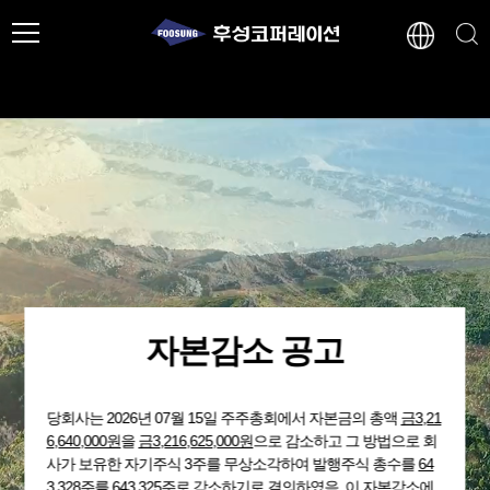
자본감소 공고
당회사는 2026년 07월 15일 주주총회에서 자본금의 총액
금3,21
6,640,000원
을
금3,216,625,000원
으로 감소하고 그 방법으로 회
사가 보유한 자기주식 3주를 무상소각하여 발행주식 총수를
64
3,328주
를 643,325주로 감소하기로 결의하였음. 이 자본감소에