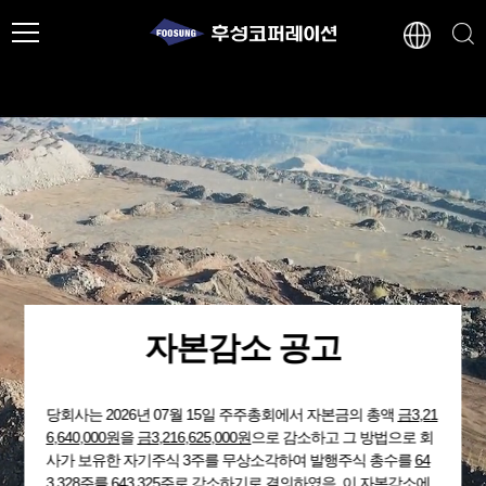
자본감소 공고
당회사는 2026년 07월 15일 주주총회에서 자본금의 총액
금3,21
6,640,000원
을
금3,216,625,000원
으로 감소하고 그 방법으로 회
사가 보유한 자기주식 3주를 무상소각하여 발행주식 총수를
64
3,328주
를 643,325주로 감소하기로 결의하였음. 이 자본감소에