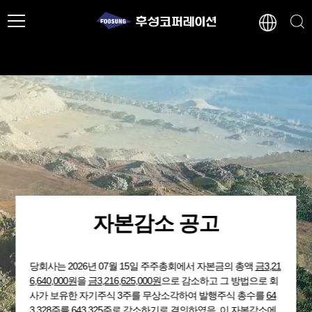
자본감소 공고
당회사는 2026년 07월 15일 주주총회에서 자본금의 총액
금3,21
6,640,000원
을
금3,216,625,000원
으로 감소하고 그 방법으로 회
사가 보유한 자기주식 3주를 무상소각하여 발행주식 총수를
64
3,328주
를 643,325주로 감소하기로 결의하였음. 이 자본감소에