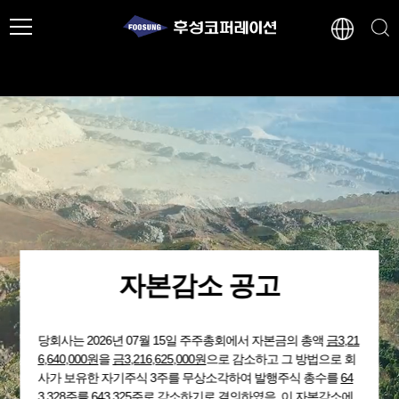
자본감소 공고
당회사는 2026년 07월 15일 주주총회에서 자본금의 총액
금3,21
6,640,000원
을
금3,216,625,000원
으로 감소하고 그 방법으로 회
사가 보유한 자기주식 3주를 무상소각하여 발행주식 총수를
64
3,328주
를 643,325주로 감소하기로 결의하였음. 이 자본감소에